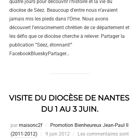
quatre jours pour découvrir l’histoire et la vie du
diocèse de Séez. Beaucoup d’entre nous n’avaient
jamais mis les pieds dans l’Orne. Nous avons
découvert l’enracinement chrétien de ce département et
les défis que ce diocèse cherche à relever. Partager la
publication “Séez, étonnant!”
FacebookBlueskyPartager…
VISITE DU DIOCÈSE DE NANTES
DU 1 AU 3 JUIN.
par
maisonc2f
Promotion Bienheureux Jean-Paul II
Publié
(2011-2012)
9 juin 2012
Les commentaires sont