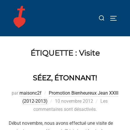
Aller
au
Rechercher :
PERMUT
contenu
ÉTIQUETTE :
Visite
SÉEZ, ÉTONNANT!
par
maisonc2f
Promotion Bienheureux Jean XXIII
Publié
(2012-2013)
10 novembre 2012
Les
le
commentaires sont désactivés.
Début novembre, nous avons effectué une visite de