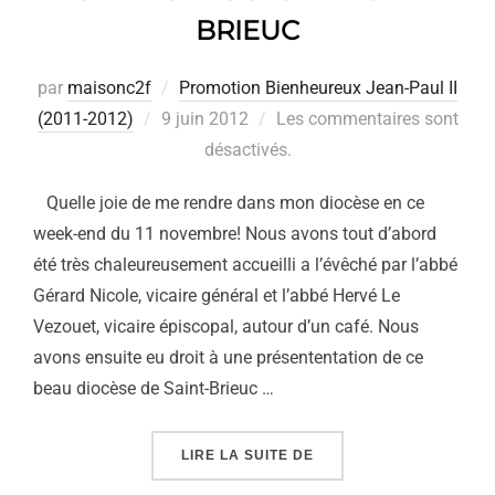
BRIEUC
par
maisonc2f
Promotion Bienheureux Jean-Paul II
Publié
(2011-2012)
9 juin 2012
Les commentaires sont
le
désactivés.
Quelle joie de me rendre dans mon diocèse en ce
week-end du 11 novembre! Nous avons tout d’abord
été très chaleureusement accueilli a l’évêché par l’abbé
Gérard Nicole, vicaire général et l’abbé Hervé Le
Vezouet, vicaire épiscopal, autour d’un café. Nous
avons ensuite eu droit à une présententation de ce
beau diocèse de Saint-Brieuc …
« VISITE DU DIOCÈSE D
LIRE LA SUITE DE