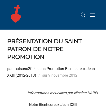
Aller
au
Rechercher :
PERMUT
contenu
PRÉSENTATION DU SAINT
PATRON DE NOTRE
PROMOTION
par
maisonc2f
dans
Promotion Bienheureux Jean
Publié
XXIII (2012-2013)
sur
9 novembre 2012
le
Informations recueillies par Nicolas HAREL
Notre Bienheureux Jean XXIII