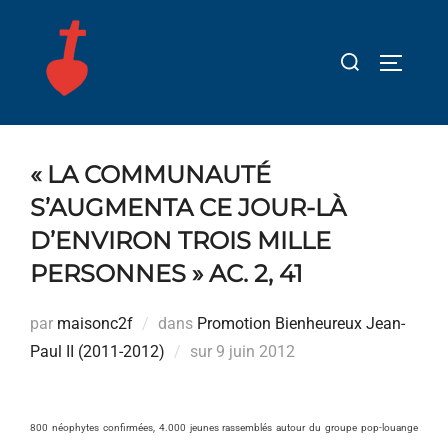
Aller
au
Rechercher :
PERMUT
contenu
« LA COMMUNAUTÉ
S’AUGMENTA CE JOUR-LÀ
D’ENVIRON TROIS MILLE
PERSONNES » AC. 2, 41
par
maisonc2f
dans
Promotion Bienheureux Jean-
Publié
Paul II (2011-2012)
sur
9 juin 2012
le
800 néophytes confirmées, 4.000 jeunes rassemblés autour du groupe pop-louange