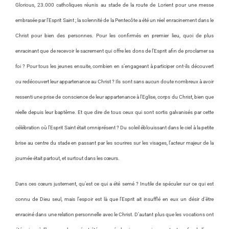
Glorious, 23.000 catholiques réunis au stade de la route de Lorient pour une messe
embrasée par l’Esprit Saint ; la solennité de la Pentecôte a été un réel enracinement dans le
Christ pour bien des personnes. Pour les confirmés en premier lieu, quoi de plus
enracinant que de recevoir le sacrement qui offre les dons de l’Esprit afin de proclamer sa
foi ? Pour tous les jeunes ensuite, combien en s’engageant à participer ont-ils découvert
ou redécouvert leur appartenance au Christ ? Ils sont sans aucun doute nombreux à avoir
ressenti une prise de conscience de leur appartenance à l’Eglise, corps du Christ, bien que
réelle depuis leur baptême. Et que dire de tous ceux qui sont sortis galvanisés par cette
célébration où l’Esprit Saint était omniprésent ? Du soleil éblouissant dans le ciel à la petite
brise au centre du stade en passant par les sourires sur les visages, l’acteur majeur de la
journée était partout, et surtout dans les cœurs.
Dans ces cœurs justement, qu’est ce qui a été semé ? Inutile de spéculer sur ce qui est
connu de Dieu seul, mais l’espoir est là que l’Esprit ait insufflé en eux un désir d’être
enraciné dans une relation personnelle avec le Christ. D’autant plus que les vocations ont