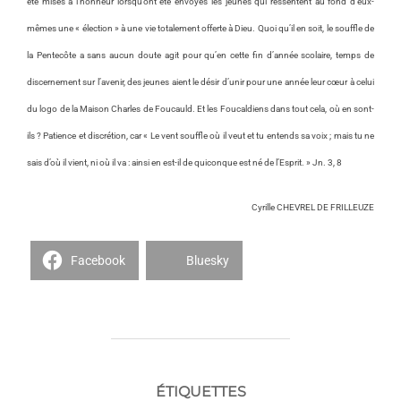
été mises à l’honneur lorsqu’ont été envoyés les jeunes qui ressentent au fond d’eux-
mêmes une « élection » à une vie totalement offerte à Dieu. Quoi qu’il en soit, le souffle de
la Pentecôte a sans aucun doute agit pour qu’en cette fin d’année scolaire, temps de
discernement sur l’avenir, des jeunes aient le désir d’unir pour une année leur cœur à celui
du logo de la Maison Charles de Foucauld. Et les Foucaldiens dans tout cela, où en sont-
ils ? Patience et discrétion, car « Le vent souffle où il veut et tu entends sa voix ; mais tu ne
sais d’où il vient, ni où il va : ainsi en est-il de quiconque est né de l’Esprit. » Jn. 3, 8
Cyrille CHEVREL DE FRILLEUZE
Facebook
Bluesky
ÉTIQUETTES