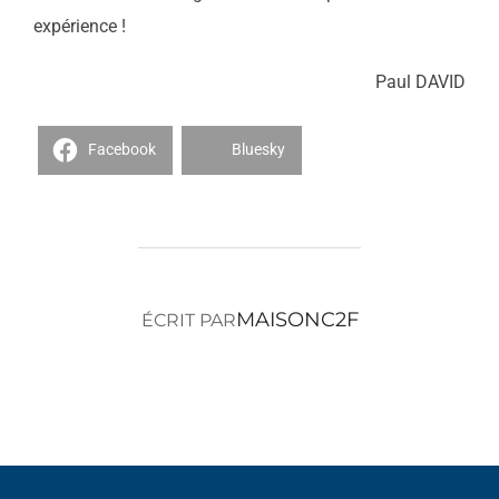
expérience !
Paul DAVID
Facebook
Bluesky
AUTEUR DE LA PUBLICATION
MAISONC2F
ÉCRIT PAR