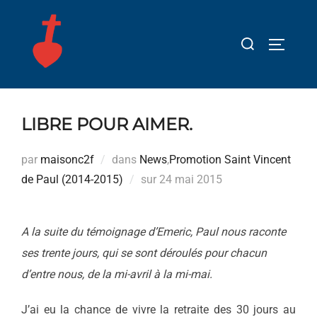
Aller
au
Rechercher :
PERMUT
contenu
LIBRE POUR AIMER.
par
maisonc2f
dans
News
,
Promotion Saint Vincent
Publié
de Paul (2014-2015)
sur
24 mai 2015
le
A la suite du témoignage d’Emeric, Paul nous raconte
ses trente jours, qui se sont déroulés pour chacun
d’entre nous, de la mi-avril à la mi-mai.
J’ai eu la chance de vivre la retraite des 30 jours au