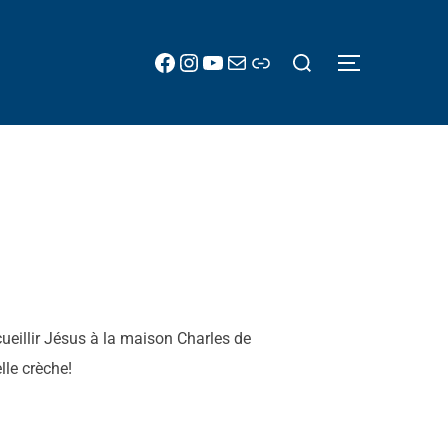
Rechercher :
Facebook
Instagram
YouTube
E-mail
Lien
PERMUTER 
ueillir Jésus à la maison Charles de
lle crèche!