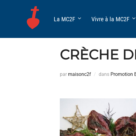
Aller
au
La MC2F
Vivre à la MC2F
contenu
CRÈCHE D
par
maisonc2f
dans
Promotion B